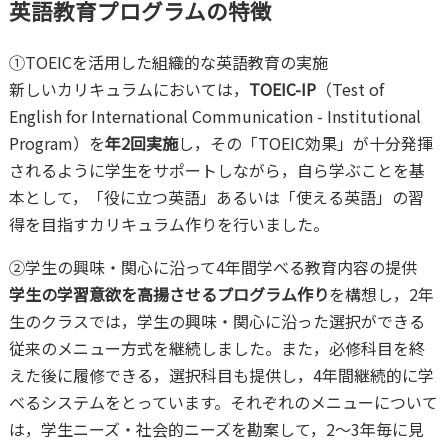
英語教育プログラムの特徴
①TOEICを活用した組織的な英語教育の実施
新しいカリキュラムにおいては，
TOEIC-IP
（Test of
English for International Communication - Institutional
Program）を
年2回実施
し，その「TOEIC効果」が十分発揮
されるように学生をサポートしながら，自ら学ぶことを基
本として，「役に立つ英語」あるいは「使える英語」の習
得を目指すカリキュラム作りを行いました。
②学生の興味・関心に沿って4年間学べる教育内容の提供
学生の学習意欲を高揚させるプログラム作り
を構想し，2年
生のクラスでは，学生の興味・関心に沿った選択ができる
従来のメニュー方式を継続しました。また，必修科目を終
えた後に履修できる，選択科目も提供し，4年間継続的に学
べるシステムをとっています。それぞれのメニューについて
は，学生ニーズ・社会的ニーズを勘案して，2～3年毎に見