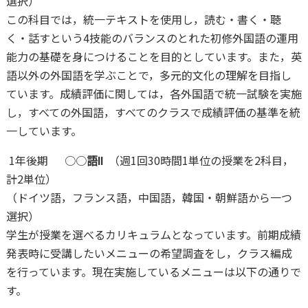
選択）
この科目では，統一テキストを使用し，読む・書く・聴
く・話すという4技能のバランスのとれた初修外国語の運用
能力の基礎を身につけることを目的としています。また，英
語以外の外国語を学ぶことで，多元的文化の理解を目指し
ています。成績評価に関しては，各外国語で統一試験を実施
し，すべての外国語，すべてのクラスで成績評価の基準を統
一しています。
1年後期 ○○
語Ⅱ
（週1回30時間1単位の授業を2科目，
計2単位）
（ドイツ語，フランス語，中国語，韓国・朝鮮語から一つ
選択）
学生が授業を選べるカリキュラムとなっています。前期成績
発表時に受講したいメニューの希望調査をし，クラス編成
を行っています。現在実施しているメニューは以下の通りで
す。