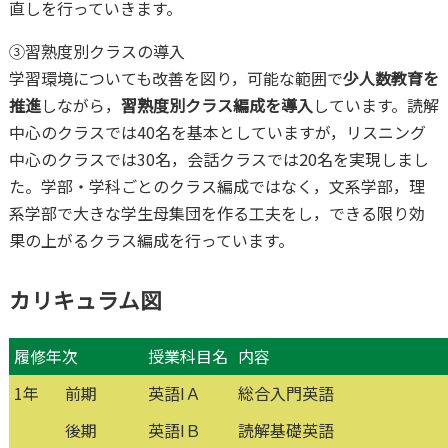
直しを行っていきます。
③習熟度別クラスの導入
学習環境についても改善を図り，可能な範囲で
少人数教育を
推進
しながら，
習熟度別クラス編成を導入
しています。読解
中心のクラスでは40名を基本としていますが，リスニング
中心のクラスでは30名，会話クラスでは20名を実現しまし
た。学部・学科ごとのクラス編成ではなく，文系学部，理
系学部で大きな学生母集団を作る工夫をし，できる限り効
果の上がるクラス編成を行っています。
カリキュラム図
履修年次
授業科目名
内容
1年
前期
英語ⅠＡ
総合入門英語
後期
英語ⅠＢ
読解基礎英語