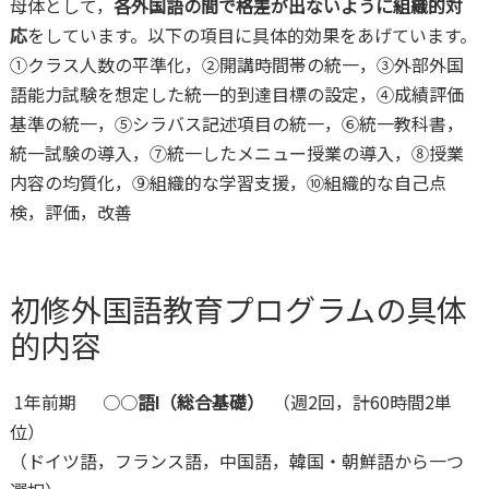
母体として，
各外国語の間で格差が出ないように組織的対
応
をしています。以下の項目に具体的効果をあげています。
①クラス人数の平準化，②開講時間帯の統一，③外部外国
語能力試験を想定した統一的到達目標の設定，④成績評価
基準の統一，⑤シラバス記述項目の統一，⑥統一教科書，
統一試験の導入，⑦統一したメニュー授業の導入，⑧授業
内容の均質化，⑨組織的な学習支援，⑩組織的な自己点
検，評価，改善
初修外国語教育プログラムの具体
的内容
1年前期 ○○
語Ⅰ（総合基礎）
（週2回，計60時間2単
位）
（ドイツ語，フランス語，中国語，韓国・朝鮮語から一つ