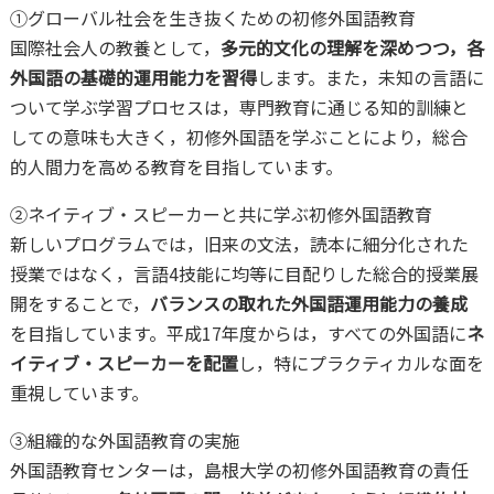
①グローバル社会を生き抜くための初修外国語教育
国際社会人の教養として，
多元的文化の理解を深めつつ，各
外国語の基礎的運用能力を習得
します。また，未知の言語に
ついて学ぶ学習プロセスは，専門教育に通じる知的訓練と
しての意味も大きく，初修外国語を学ぶことにより，総合
的人間力を高める教育を目指しています。
②ネイティブ・スピーカーと共に学ぶ初修外国語教育
新しいプログラムでは，旧来の文法，読本に細分化された
授業ではなく，言語4技能に均等に目配りした総合的授業展
開をすることで，
バランスの取れた外国語運用能力の養成
を目指しています。平成17年度からは，すべての外国語に
ネ
イティブ・スピーカーを配置
し，特にプラクティカルな面を
重視しています。
③組織的な外国語教育の実施
外国語教育センターは，島根大学の初修外国語教育の責任