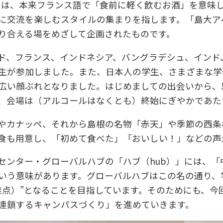
f）」とは、本来フランス語で「食前に軽く飲むお酒」を意
に交流を楽しむスタイルの集まりを指します。「島大ア
り合える場をめざして企画されたものです。
ド、フランス、インドネシア、バングラデシュ、インド
生が参加しました。また、日本人の学生、さまざまな学
広い顔ぶれとなりました。はじめましての出会いから、
、会場は（アルコールはなくとも）終始にぎやかであた
やカナッペ、それから島根の名物「赤天」や季節の西条
食も用意し、「初めて食べた」「おいしい！」などの声
センター・グローバルハブの「ハブ（hub）」には、「
いう意味があります。グローバルハブはこの名の通り、
継点）”となることを目指しています。そのためにも、今
連鎖するキャンパスづくり」を進めていきます。