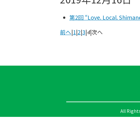
第2回 “Love. Local. Sh
前へ
|
1
|
2
|
3
|
4
|
次へ
All Right