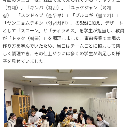
（잡채）」「キンパ（김밥）」「ユッケジャン（육개
장）」「スンドゥブ（순두부）」「プルコギ（불고기）」
「ヤンニョムチキン（양념치킨）」の5品に加え、デザート
として「スコーン」と「ティラミス」を学生が担当し、教員
が「トック（떡국）」を調理しました。事前授業で本場の
作り方を学んでいたため、当日はチームごとに協力して楽
しく調理でき、その仕上がりには多くの学生が満足した様
子を見せていました。