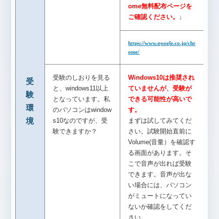
ome無料配布ページを
ご確認ください。↓
https://www.google.co.jp/chr
ome/
受験のしおりを見る
Windows10は推奨され
受
と、windows11以上
ていませんが、受験が
験
となっています。私
できる可能性が高いで
環
のパソコンはwindow
す。
境
s10なのですが、受
まずは試してみてくだ
験できますか？
さい。試験開始直前に
Volume(音量）を確認す
る画面があります。そ
こで音声が出れば受験
できます。音声が出な
い場合には、パソコン
がミュートになってい
ないか確認をしてくだ
さい。