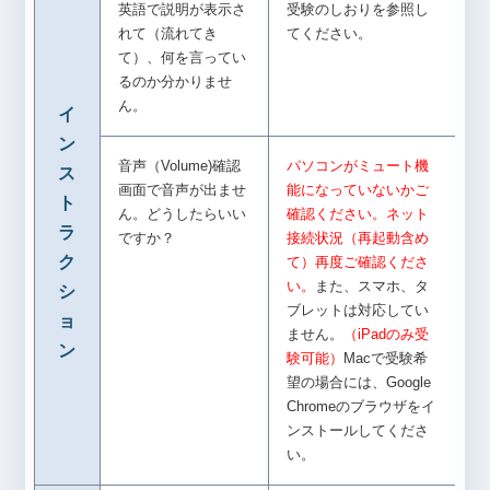
英語で説明が表示さ
受験のしおりを参照し
れて（流れてき
てください。
て）、何を言ってい
るのか分かりませ
ん。
イ
ン
音声（Volume)確認
パソコンがミュート機
ス
画面で音声が出ませ
能になっていないかご
ト
ん。どうしたらいい
確認ください。ネット
ラ
ですか？
接続状況（再起動含め
ク
て）再度ご確認くださ
い。
また、スマホ、タ
シ
ブレットは対応してい
ョ
ません。
（iPadのみ受
ン
験可能）
Macで受験希
望の場合には、Google
Chromeのブラウザをイ
ンストールしてくださ
い。