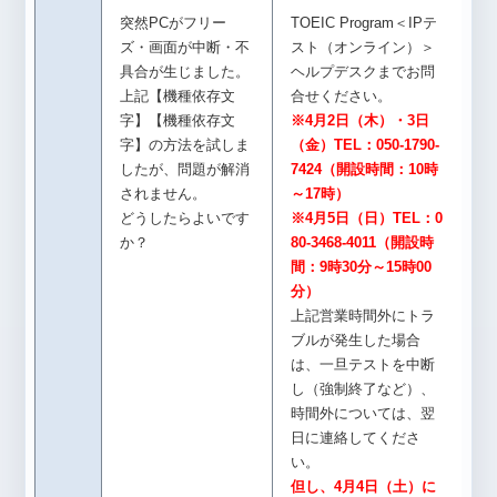
突然PCがフリー
TOEIC Program＜IPテ
ズ・画面が中断・不
スト（オンライン）＞
具合が生じました。
ヘルプデスクまでお問
上記【機種依存文
合せください。
字】【機種依存文
※4月2日（木）・3日
字】の方法を試しま
（金）TEL：050-1790-
したが、問題が解消
7424（開設時間：10時
されません。
～17時）
どうしたらよいです
※4月5日（日）TEL：0
か？
80-3468-4011（開設時
間：9時30分～15時00
分）
上記営業時間外にトラ
ブルが発生した場合
は、一旦テストを中断
し（強制終了など）、
時間外については、翌
日に連絡してくださ
い。
但し、4月4日（土）に