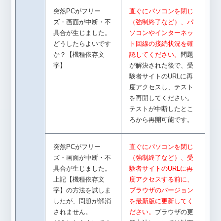
突然PCがフリー
直ぐにパソコンを閉じ
ズ・画面が中断・不
（強制終了など）、パ
具合が生じました。
ソコンやインターネッ
どうしたらよいです
ト回線の接続状況を確
か？【機種依存文
認してください。
問題
字】
が解決された後で、受
験者サイトのURLに再
度アクセスし、テスト
を再開してください。
テストが中断したとこ
ろから再開可能です。
突然PCがフリー
直ぐにパソコンを閉じ
ズ・画面が中断・不
（強制終了など）、受
具合が生じました。
験者サイトのURLに再
上記【機種依存文
度アクセスする前に、
字】の方法を試しま
ブラウザのバージョン
したが、問題が解消
を最新版に更新してく
されません。
ださい。
ブラウザの更