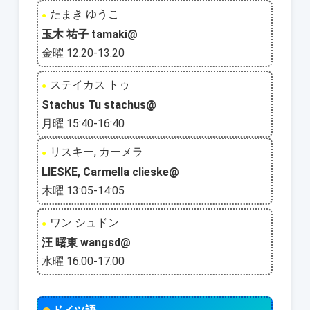
たまき ゆうこ
●
玉木 祐子 tamaki@
金曜 12:20-13:20
ステイカス トゥ
●
Stachus Tu stachus@
月曜 15:40-16:40
リスキー, カーメラ
●
LIESKE, Carmella clieske@
木曜 13:05-14:05
ワン シュドン
●
汪 曙東 wangsd@
水曜 16:00-17:00