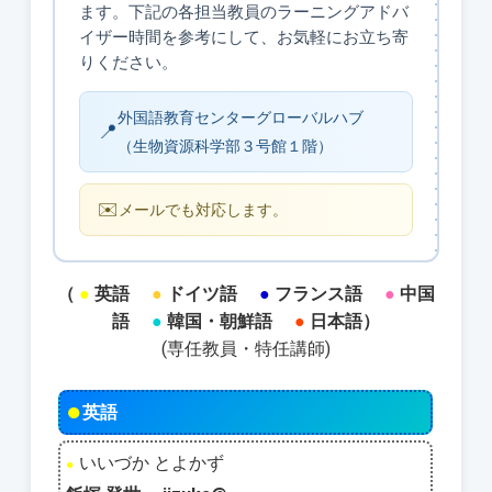
ます。下記の各担当教員のラーニングアドバ
イザー時間を参考にして、お気軽にお立ち寄
りください。
外国語教育センターグローバルハブ
📍
（生物資源科学部３号館１階）
✉️
メールでも対応します。
（
●
英語
●
ドイツ語
●
フランス語
●
中国
語
●
韓国・朝鮮語
●
日本語）
(専任教員・特任講師)
●
英語
いいづか とよかず
●