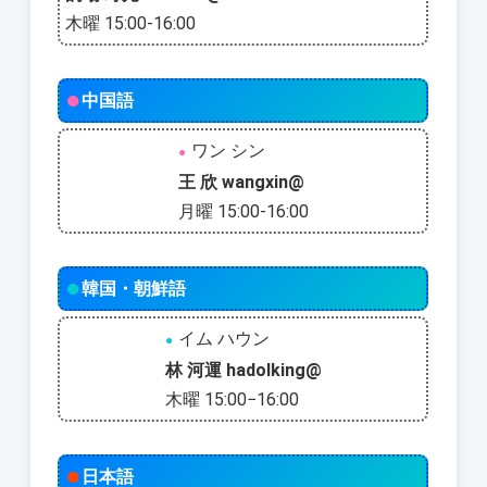
木曜 15:00-16:00
●
中国語
ワン シン
●
王 欣 wangxin@
月曜 15:00-16:00
●
韓国・朝鮮語
イム ハウン
●
林 河運 hadolking@
木曜 15:00−16:00
●
日本語