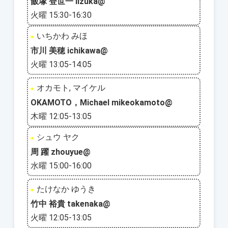
飯塚 登世一 iizuka@
火曜 15:30-16:30
いちかわ みほ
●
市川 美穂 ichikawa@
火曜 13:05-14:05
オカモト, マイケル
●
OKAMOTO，Michael mikeokamoto@
木曜 12:05-13:05
シュウ ヤク
●
周 躍 zhouyue@
水曜 15:00-16:00
たけなか ゆうき
●
竹中 裕貴 takenaka@
火曜 12:05-13:05