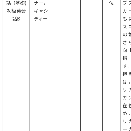
話（基礎)
ナー，
位
ブ
初級英会
キャシ
カ
話B
ディー
も
ス
の
さ
向
指
す
担
は
リ
カ
在
め
リ
ー