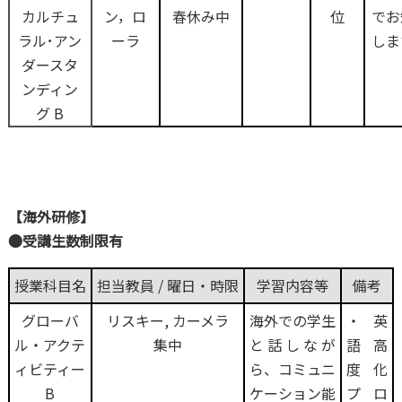
カルチュ
ン，ロ
春休み中
位
でお
ラル･アン
ーラ
しま
ダースタ
ンディン
グ B
【海外研修】
●受講生数制限有
授業科目名
担当教員 / 曜日・時限
学習内容等
備考
グローバ
リスキー, カーメラ
海外での学生
・英
ル・アクテ
集中
と話しなが
語高
ィビティー
ら、コミュニ
度化
B
ケーション能
プロ