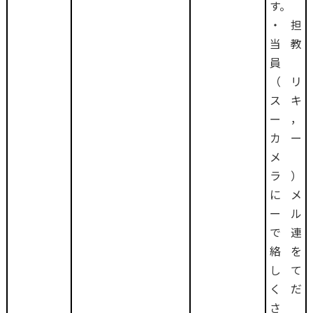
す。
・担
当教
員
（リ
スキ
ー，
カー
メ
ラ）
にメ
ール
で連
絡を
して
くだ
さ