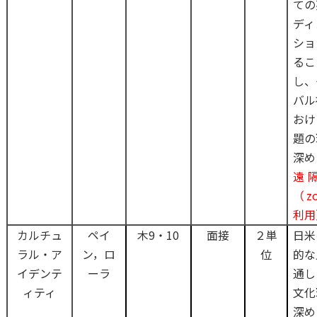
ての
ディ
ショ
るこ
し、
バル
おけ
題の
深め
遠
（z
利用
カルチュ
ペイ
木9・10
面接
２単
日米
ラル・ア
ン，ロ
位
的な
イデンテ
ーラ
通し
ィティ
文化
深め