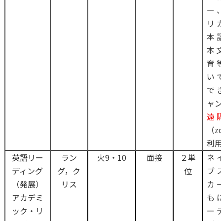
ー
リ
本
本
育
い
で
ャ
遠
（z
利
英語リー
ラン
火9・10
面接
２単
ネ
ディング
グ，ク
位
ブ
（発展）
リス
カ
アカデミ
も
ック・リ
ー