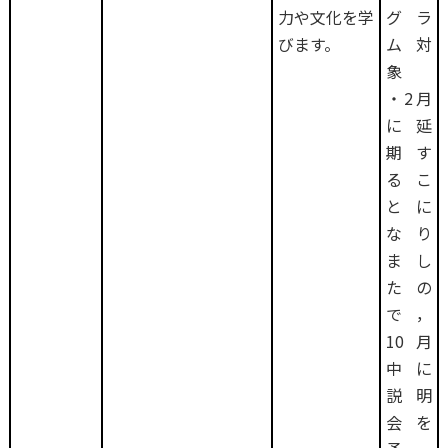
力や文化を学
グラ
びます。
ム対
象
・2月
に延
期す
るこ
とに
なり
まし
たの
で，
10月
中に
説明
会を