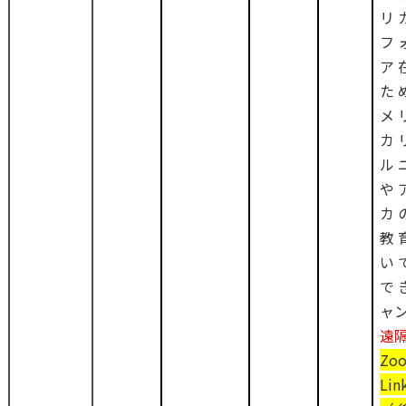
リ
フ
ア
た
メ
カ
ル
や
カ
教
い
で
ャ
遠
Zo
Lin