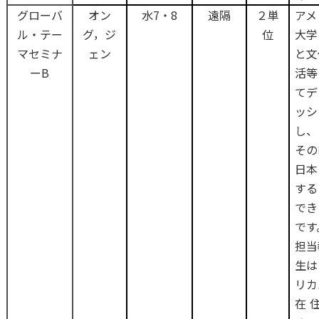
グローバ
オン
水7・8
遠隔
２単
アメ
ル・テー
グ，ジ
位
大学
マセミナ
ェン
と文
ーB
活等
てデ
ッシ
し、
その
日本
する
でき
です
担当
生は
リカ
在