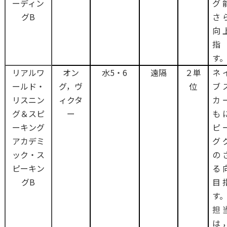
ーディン
グ
グB
さ
向
指
す
リアルワ
オン
水5・6
遠隔
２単
ネ
ールド・
グ，ヴ
位
ブ
リスニン
ィクタ
カ
グ＆スピ
ー
も
ーキング
ピ
アカデミ
グ
ック・ス
の
ピーキン
る
グB
目
す
担
は