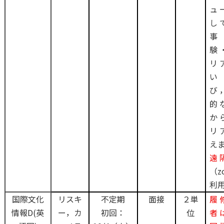
ュ
し
事
験
リ
い
び
的
か
リ
え
遠
（z
利
国際文化
リスキ
不定期
面接
２単
履
情報D(英
ー，カ
初回：
位
者