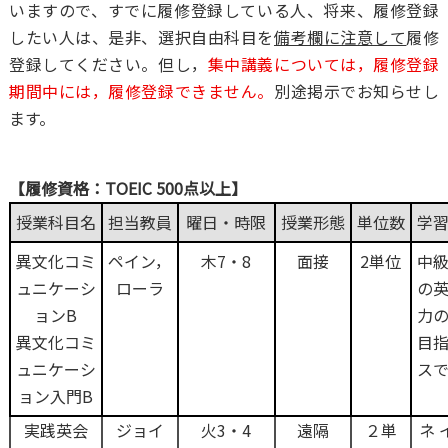
いますので、すでに履修登録している人、将来、履修登録
したい人は、是非、選択自由科目を
備考欄に注意して
履修
登録してください。但し，
集中講義については，履修登録
期間中には，履修登録できません。
別途掲示でお知らせし
ます。
【履修資格：TOEIC 500点以上】
授業科目名
担当教員
曜日・時限
授業形態
単位数
学
異文化コミ
ペイン，
木7・8
面接
2単位
中
ュニケーシ
ローラ
の
ョンB
力
異文化コミ
目
ュニケーシ
スで
ョン入門B
実践英会
ジョイ
火3・4
遠隔
２単
ネ