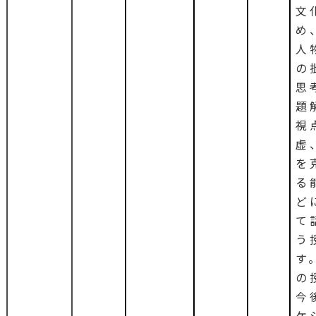
文
め
人
の
思
題
視
虚
を
る
ど
て
う
す
の
今
ケ