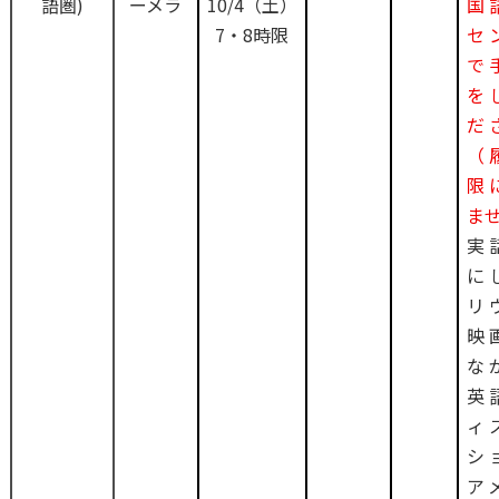
語圏)
ーメラ
10/4（土）
国
7・8時限
セ
で
を
だ
（
限
ま
実
に
リ
映
な
英
ィ
シ
ア