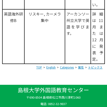
い。
英語海外研
リスキー, カーメラ
アーカンソー
詳細
修B
集中
州立大学で英
は11
語を学びま
月ま
す。
たは
12月
に発
表予
定。
TOP
English
Categories
属性
トピックス
島根大学外国語教育センター
〒690-8504 島根県松江市西川津町1060
電話: 0852-32-9837