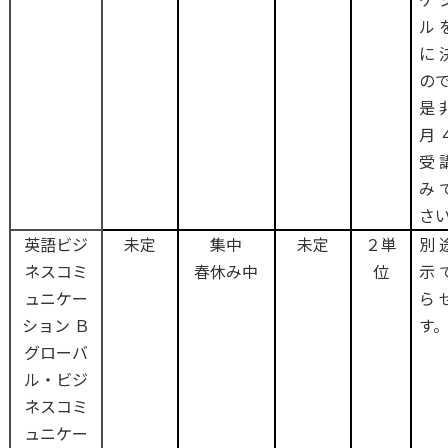
ル
に
の
是
月
受
み
さ
英語ビジ
未定
集中
未定
２単
別
ネスコミ
春休み中
位
示
ュニケー
ら
ション Ｂ
す
グローバ
ル・ビジ
ネスコミ
ュニケー