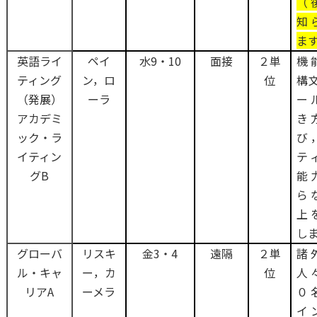
（
知
ま
英語ライ
ペイ
水9・10
面接
２単
機
ティング
ン，ロ
位
構
（発展）
ーラ
ー
アカデミ
き
ック・ラ
び
イティン
テ
グB
能
ら
上
し
グローバ
リスキ
金3・4
遠隔
２単
諸
ル・キャ
ー，カ
位
人
リアA
ーメラ
０
イ