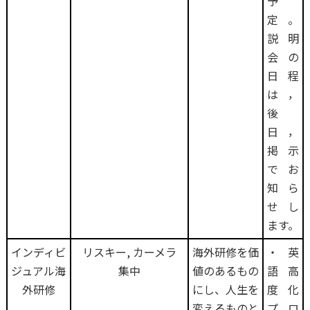
予
定。
説明
会の
日程
は，
後
日，
掲示
でお
知ら
せし
ます。
インディビ
リスキー, カーメラ
海外研修を価
・英
ジュアル海
集中
値のあるもの
語高
外研修
にし、人生を
度化
変えるものと
プロ