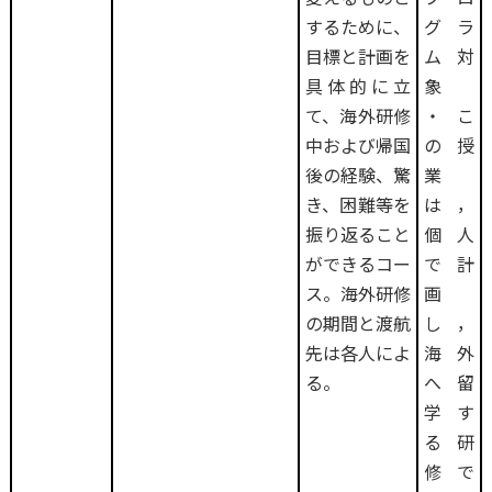
するために、
グラ
目標と計画を
ム対
具体的に立
象
て、海外研修
・こ
中および帰国
の授
後の経験、驚
業
き、困難等を
は，
振り返ること
個人
ができるコー
で計
ス。海外研修
画
の期間と渡航
し，
先は各人によ
海外
る。
へ留
学す
る研
修で