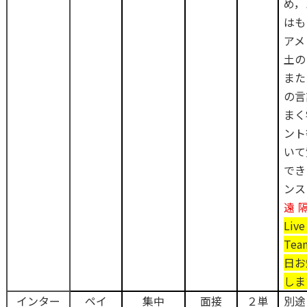
め，
はも
アメ
土の
また
の言
まく
ント
いて
でき
ンス
遠
Li
Tea
日お
しま
インター
ペイ
集中
面接
２単
別途