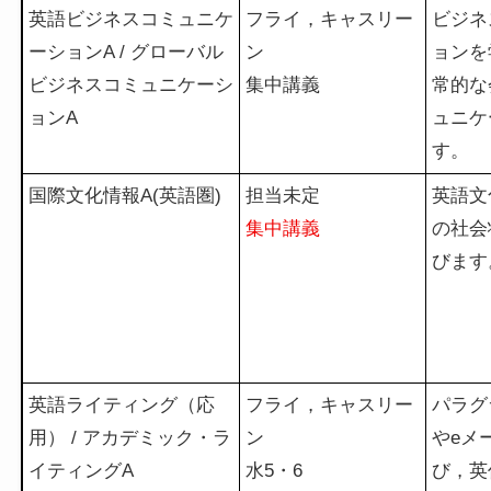
英語ビジネスコミュニケ
フライ，キャスリー
ビジネ
ーションA / グローバル
ン
ョンを
ビジネスコミュニケーシ
集中講義
常的な
ョンA
ュニケ
す。
国際文化情報A(英語圏)
担当未定
英語文
集中講義
の社会
びます
英語ライティング（応
フライ，キャスリー
パラグ
用） / アカデミック・ラ
ン
やeメ
イティングA
水5・6
び，英