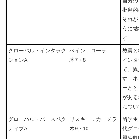
自分の
批判的
それが
うに結
す。
グローバル・インタラク
ペイン，ローラ
教員と
ションA
木7・8
インタ
て、異
す。ネ
ーとと
がある
につい
グローバル・パースペク
リスキー，カーメラ
留学生
ティブA
木9・10
代グロ
題や興