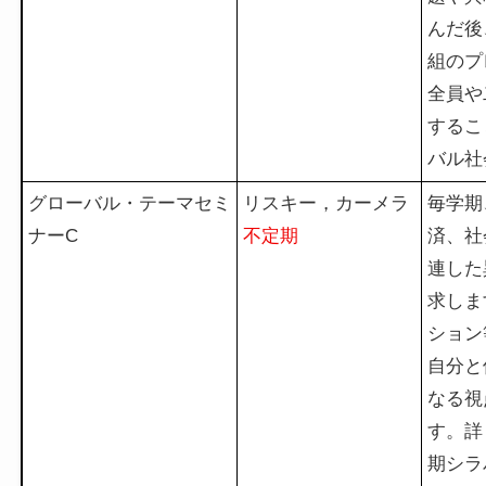
んだ後
組のプ
全員や
するこ
バル社
グローバル・テーマセミ
リスキー，カーメラ
毎学期
ナーC
不定期
済、社
連した
求しま
ション
自分と
なる視
す。詳
期シラ