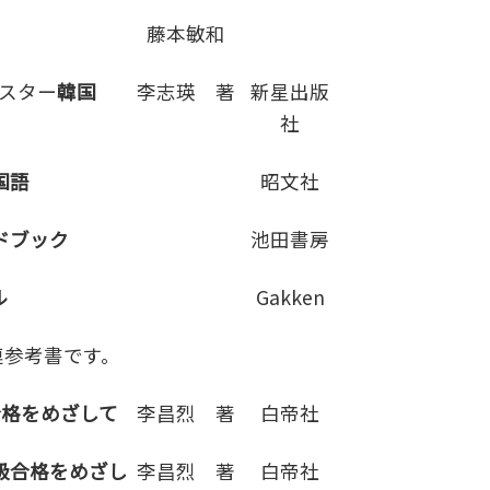
藤本敏和
スター
韓国
李志瑛 著
新星出版
社
国語
昭文社
ドブック
池田書房
ル
Gakken
連参考書です。
合格をめざして
李昌烈 著
白帝社
級合格をめざし
李昌烈 著
白帝社