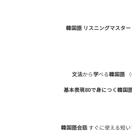
韓国語 リスニングマスター
文法
から
学
べる
韓国語
（
基本表現80で身につく韓国
韓国語会話
すぐに使える短いフ