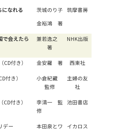
ちになれる
茨城のり子
筑摩書房
金裕鴻 著
国で会えたら
兼若逸之
NHK出版
著
（CD付き）
金安羅 著
西東社
CD付き）
小倉紀藏
主婦の友
監修
社
（CD付き）
李清一 監
池田書店
修
リデー
本田泉とワ
イカロス