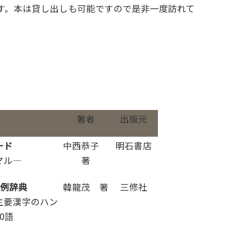
ます。本は貸し出しも可能ですので是非一度訪れて
著者
出版元
ード
中西恭子
明石書店
マル―
著
文例辞典
韓龍茂 著
三修社
主要漢字のハン
0語