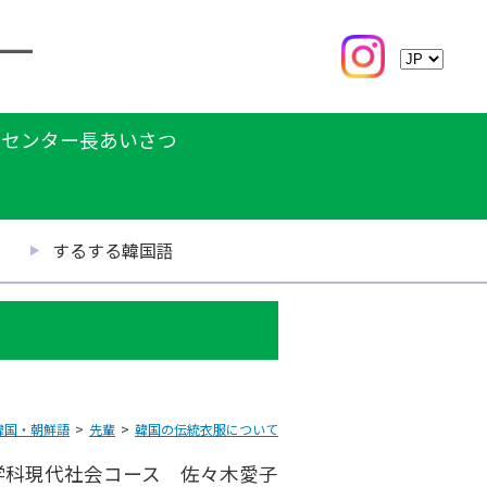
センター長あいさつ
するする韓国語
韓国・朝鮮語
先輩
韓国の伝統衣服について
学科現代社会コース 佐々木愛子