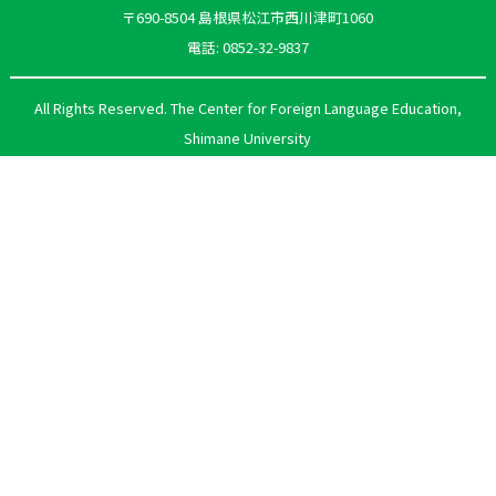
〒690-8504 島根県松江市西川津町1060
電話: 0852-32-9837
All Rights Reserved. The Center for Foreign Language Education,
Shimane University