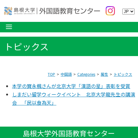
トピックス
TOP
中国語
Categories
属性
トピックス
本学の寶永楓さんが北京大学「漢語の星」表彰を受賞
しまだい留学ウィークイベント 北京大学龍先生の講演
会 「民以食為天」
島根大学外国語教育センター