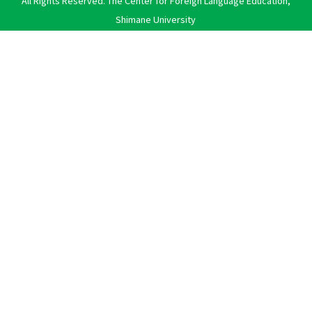
All Rights Reserved. The Center for Foreign Language Education,
Shimane University